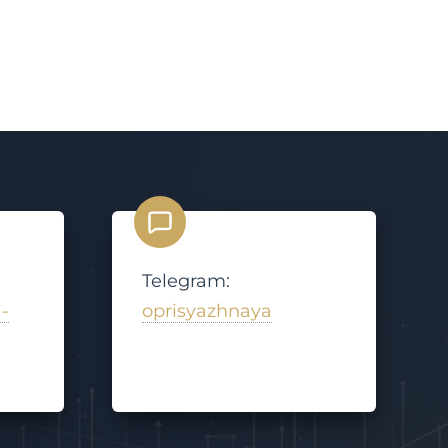
Telegram:
-
oprisyazhnaya