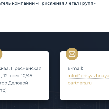
атель компании «Присяжная Легал Групп»
ква, Пресненская
E-mail:
, 12, пом. 10/45
info@prisyazhnaya
тро Деловой
partners.ru
тр)