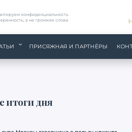
антируем конфиденциальность
веренность, а не громкие слова
Н
АТЬИ
ПРИСЯЖНАЯ И ПАРТНЁРЫ
КОН
е итоги дня