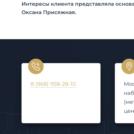
Интересы клиента представляла основ
Оксана Присяжная.
8 (968) 958-28-10
Мос
наб.
(ме
цен