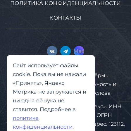
ПОЛИТИКА КОНФИДЕНЦИАЛЬНОСТИ
КОНТАКТЫ
Max
Сайт использует файлы
cookie. Пока вы не нажали
2026
Присяжная и Партнёры
©
·
«Принять», Яндекс
Гарантируем конфиденциальность и
Метрика не загружается и
уверенность, а не громкие слова
ни одна её кука не
Сайт принадлежит ООО «Вейлекс». ИНН
ставится. Подробнее в
9715397784, КПП 770301001, ОГРН
политике
1217700096085. Юридический адрес: 123112,
конфиденциальности
.