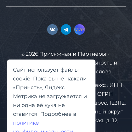
Max
2026
Присяжная и Партнёры
©
·
Гарантируем конфиденциальность и
Сайт использует файлы
уверенность, а не громкие слова
cookie. Пока вы не нажали
Сайт принадлежит ООО «Вейлекс». ИНН
«Принять», Яндекс
9715397784, КПП 770301001, ОГРН
Метрика не загружается и
1217700096085. Юридический адрес: 123112,
ни одна её кука не
г. Москва, вн.тер.г. муниципальный округ
ставится. Подробнее в
Пресненский, наб. Пресненская, д. 12,
политике
помещ. 10/45.
конфиденциальности
.